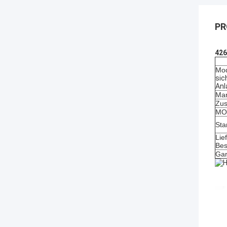
PR
426
Mod
sic
Anl
Mar
Zus
MOQ
Sta
Lie
Bes
Gar