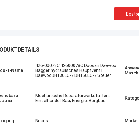
Bestpr
ODUKTDETAILS
Sanёк Нижегородский
Erdenetumur 
426-00078C 42600078C Doosan Daewoo
Anwen
odukt-Name
Bagger hydraulisches Hauptventil
ment-Service, schnell und schnell.
ein angenehmes Einkau
Masch
DaewooDH130LC-7 DH150LC-7 Steuer
wendbare
Mechanische Reparaturwerkstätten,
Katego
ustrien
Einzelhandel, Bau, Energie, Bergbau
ingung
Neues
Marke