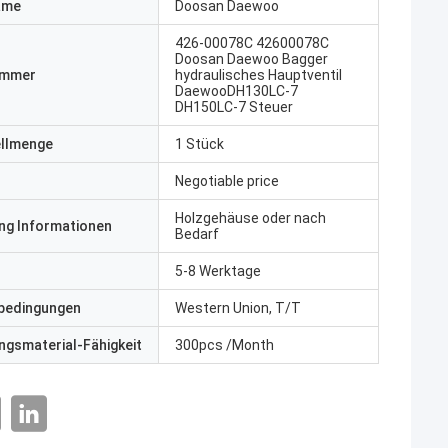
ame
Doosan Daewoo
426-00078C 42600078C
Doosan Daewoo Bagger
ummer
hydraulisches Hauptventil
DaewooDH130LC-7
DH150LC-7 Steuer
ellmenge
1 Stück
Negotiable price
Holzgehäuse oder nach
ng Informationen
Bedarf
5-8 Werktage
bedingungen
Western Union, T/T
gsmaterial-Fähigkeit
300pcs /Month