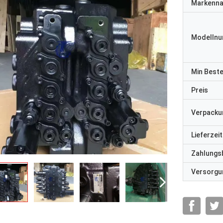
Markenn
Modelln
Min Best
Preis
Verpacku
Lieferzeit
Zahlungs
Versorgun