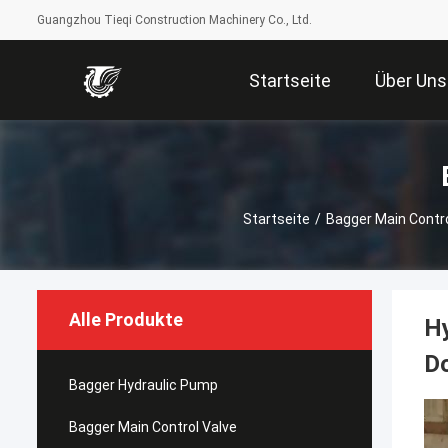
Guangzhou Tieqi Construction Machinery Co., Ltd.
Startseite
Über Uns
Startseite
/
Bagger Main Contro
Alle Produkte
H
D
Bagger Hydraulic Pump
Bagger Main Control Valve