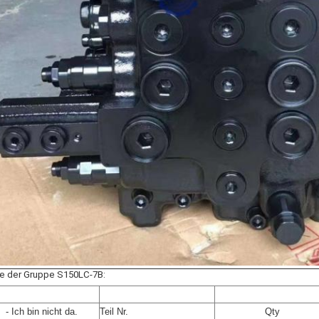
le der Gruppe S150LC-7B:
- Ich bin nicht da.
Teil Nr.
Qty