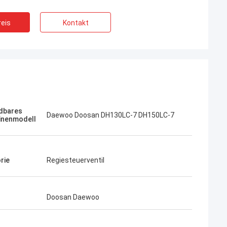
eis
Kontakt
Jose
Ich mag diese Firma. Sie sind professionel
Kampana
und freundlich. Ausgezeichneter Service
dbares
Daewoo Doosan DH130LC-7 DH150LC-7
fen
inenmodell
und freundliche Beratung, schnelle
Lieferung. Sehr guter Preis. Ich möchte
wieder bestellen, wenn ich es brauche.
rie
Regiesteuerventil
Doosan Daewoo