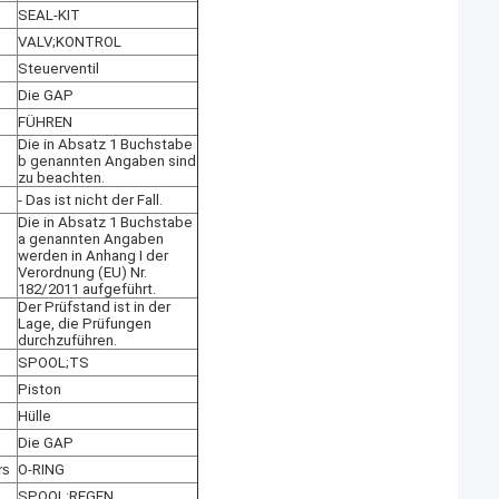
SEAL-KIT
VALV;KONTROL
Steuerventil
Die GAP
FÜHREN
Die in Absatz 1 Buchstabe
b genannten Angaben sind
zu beachten.
- Das ist nicht der Fall.
Die in Absatz 1 Buchstabe
a genannten Angaben
werden in Anhang I der
Verordnung (EU) Nr.
182/2011 aufgeführt.
Der Prüfstand ist in der
Lage, die Prüfungen
durchzuführen.
SPOOL;TS
Piston
Hülle
Die GAP
rs
O-RING
SPOOL;REGEN