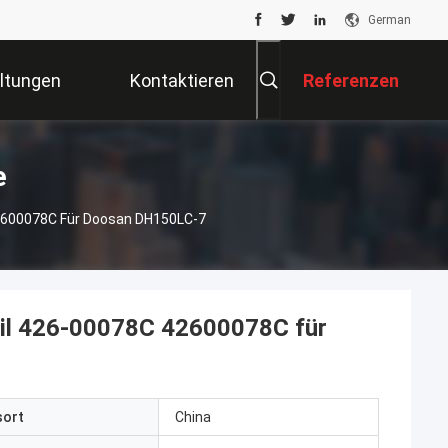
German
ltungen
Kontaktieren
Referenzen
Sie Uns
e
2600078C Für Doosan DH150LC-7
til 426-00078C 42600078C für
sort
China