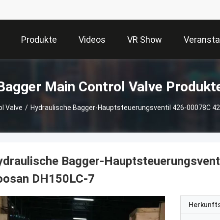
Produkte
Videos
VR Show
Veransta
Bagger Main Control Valve Produkt
l Valve
/
Hydraulische Bagger-Hauptsteuerungsventil 426-00078C 4
ydraulische Bagger-Hauptsteuerungsven
oosan DH150LC-7
Herkunft