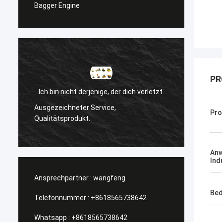
Bagger Engine
PR
Ich bin nicht derjenige, der dich verletzt.
l
Ausgezeichneter Service,
Pr
Manage
Qualitätsprodukt.
An
Ind
Ansprechpartner :
wangfeng
Bed
Telefonnummer :
+8618565738642
Whatsapp :
+8618565738642