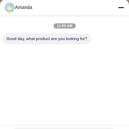
Amanda
FABRIK
TOUR
11:00 AM
Good day, what product are you looking for?
QUALITÄTSKONTROLLE
KONTAKT
NACHRICHTEN
ALLE
FÄLLE
2063338 KMX13SB Bagger Teile TQCAT E314C
Steuerventilmontage Hydraulisches Hauptventil
REFERENZEN