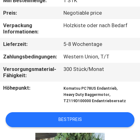
Min Bestellmenge:
1 STK
FABRIK
Preis:
Negotiable price
TOUR
Verpackung
Holzkiste oder nach Bedarf
Informationen:
QUALITÄTSKONTROLLE
Lieferzeit:
5-8 Wochentage
Zahlungsbedingungen:
Western Union, T/T
KONTAKT
Versorgungsmaterial-
300 Stück/Monat
Fähigkeit:
NACHRICHTEN
Höhepunkt:
,
Komatsu PC78US Endantrieb
,
Heavy Duty Baggermotor
TZ119D100000 Endantriebsersatz
ALLE
FÄLLE
BESTPREIS
REFERENZEN