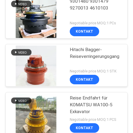
9301480 9301479
9270013 4610103
Negotiable price MOQ:1 PCs
KONTAKT
Hitachi Bagger-
Reiseverringerungsgang
Negotiable price MOQ:1 STK
KONTAKT
Reise Endfahrt für
KOMATSU WA100-5
Exkavator
Negotiable price MOQ:1 PCS
KONTAKT