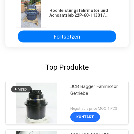
Hochleistungsfahrmotor und
Achsantrieb 22P-60-11301 /
TZ119D100000 für Komatsu
PC78US PC88
Fortsetzen
Top Produkte
JCB Bagger Fahrmotor
Getriebe
Negotiable price MOQ:1 PCS
KONTAKT