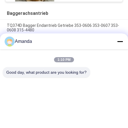
Baggerachsantrieb
TQ374D Bagger Endantrieb Getriebe 353-0606 353-0607 353-
0608 315-4480
Amanda
353-0528 333-3036 Bagger Endantrieb Motor Hydraulisch
geeignet TQ345D TQ349D
Der hydraulische Endantriebsmotor BMVT41 von Danfoss
1:10 PM
kann an 5~6 Tonnen schwebende Steerlader angepasst
werden
Good day, what product are you looking for?
Beliebte Kategorien
Alle
Bagger Hydraulic 
Bagger Main 
Pump
Control Valve
Bagger Swing 
Baggerachsantrieb
Gearbox