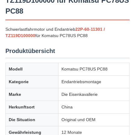
TZ119D100000 für Komatsu PC78US
PC88
Schwerlastfahrmotor und Endantrieb
22P-60-11301 /
TZ119D100000
für Komatsu PC78US PC88
Produktübersicht
Modell
Komatsu PC78US PC88
Kategorie
Endantriebsmontage
Marke
Die Eisenkavallerie
Herkunftsort
China
Die Situation
Original und OEM
Gewährleistung
12 Monate