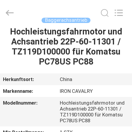
Tieqi
Construction
Machinery
Co.,
Ltd..
Baggerachsantrieb
All
Rights
Hochleistungsfahrmotor und
STARTSEITE
Reserved.
Achsantrieb 22P-60-11301 /
PRODUKTE
TZ119D100000 für Komatsu
PC78US PC88
VIDEOS
Herkunftsort:
China
VR
Markenname:
IRON CAVALRY
SHOW
Modellnummer:
Hochleistungsfahrmotor und
Achsantrieb 22P-60-11301 /
ÜBER
TZ119D100000 für Komatsu
PC78US PC88
UNS