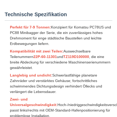
Technische Spezifikation
Perfekt für 7-9 Tonnen:
Konzipiert für Komatsu PC78US und
PC88 Minibagger der Serie, die ein zuverlässiges hohes
Drehmoment für enge städtische Baustellen und leichte
Erdbewegungen liefern.
Kompatibilität mit zwei Teilen:
Auswechselbare
Teilenummern
22P-60-11301
und
TZ119D100000
, die eine
breite Abdeckung für verschiedene Maschinenserienummern
gewährleistet.
Langlebig und undicht:
Schwerlastfähige planetare
Zahnräder und verstärktes Gehäuse; fortschrittliches
schwimmendes Dichtungsdesign verhindert Öllecks und
verlängert die Lebensdauer.
Zwei- und
Universalgeschwindigkeit:
Hoch-/niedriggeschwindigkeitsversc
passt links/rechts mit OEM-Standard-Hafenpositionierung für
problemlose Installation.