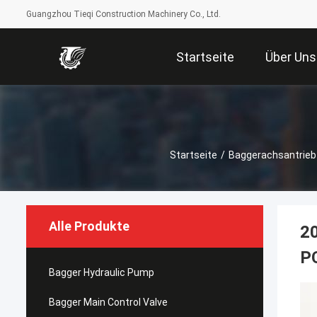
Guangzhou Tieqi Construction Machinery Co., Ltd.
Startseite
Über Uns
Startseite
/
Baggerachsantrieb
Alle Produkte
2
P
Bagger Hydraulic Pump
Bagger Main Control Valve