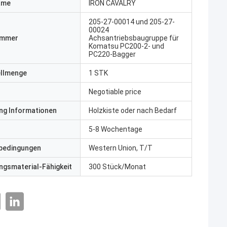
ame
IRON CAVALRY
205-27-00014 und 205-27-
00024
ummer
Achsantriebsbaugruppe für
Komatsu PC200-2- und
PC220-Bagger
ellmenge
1 STK
Negotiable price
ng Informationen
Holzkiste oder nach Bedarf
5-8 Wochentage
bedingungen
Western Union, T/T
gsmaterial-Fähigkeit
300 Stück/Monat