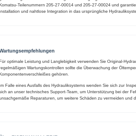
Komatsu-Teilenummern 205-27-00014 und 205-27-00024 und garantiere
Installation und nahtlose Integration in das ursprüngliche Hydrauliksys
Wartungsempfehlungen
Für optimale Leistung und Langlebigkeit verwenden Sie Original-Hydra
regelmäßigen Wartungskontrollen sollte die Überwachung der Öltemp
Komponentenverschleißes gehören.
Im Falle eines Ausfalls des Hydrauliksystems wenden Sie sich zur Inspe
sich an unser technisches Support-Team, um Unterstützung bei der Fe
unsachgemäße Reparaturen, um weitere Schäden zu vermeiden und die 