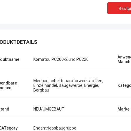
Bestpr
ODUKTDETAILS
Ich mag diese
Anwen
Erdenetumur Kampana
oduktname
Komatsu PC200-2 und PC220
Masch
und freundli
ein angenehmes Einkaufen
und freundlic
Lieferung. Se
Mechanische Reparaturwerkstätten,
wieder bestel
wendbare
Einzelhandel, Baugewerbe, Energie,
Katego
nchen
Bergbau
tand
NEU/UMGEBAUT
Marke
CATegory
Endantriebsbaugruppe