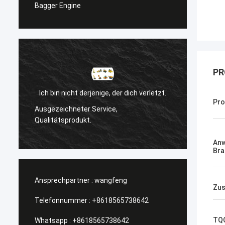
Bagger Engine
PR
ch verletzt.
Sanёк Нижегородский
Pr
Management-Service, schnell und schnell.
An
Bra
Ansprechpartner :
wangfeng
Zus
Telefonnummer :
+8618565738642
TQ
Whatsapp :
+8618565738642