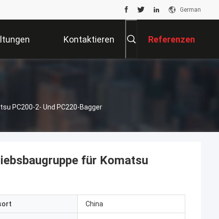
German
ltungen
Kontaktieren
Referenzen
Sie Uns
tsu PC200-2- Und PC220-Bagger
iebsbaugruppe für Komatsu
sort
China