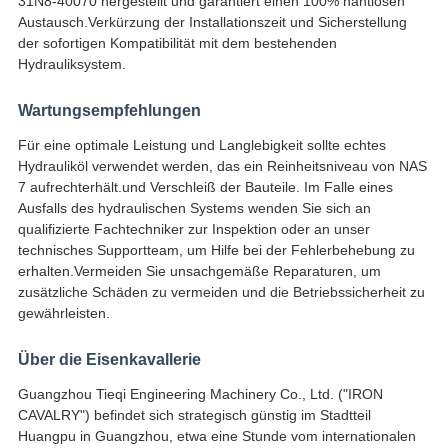
31N8-40070 hergestellt und garantiert einen 100% nahtlosen 
Austausch.Verkürzung der Installationszeit und Sicherstellung 
der sofortigen Kompatibilität mit dem bestehenden 
Hydrauliksystem.
Wartungsempfehlungen
Für eine optimale Leistung und Langlebigkeit sollte echtes
Hydrauliköl verwendet werden, das ein Reinheitsniveau von NAS
7 aufrechterhält.und Verschleiß der Bauteile. Im Falle eines
Ausfalls des hydraulischen Systems wenden Sie sich an
qualifizierte Fachtechniker zur Inspektion oder an unser
technisches Supportteam, um Hilfe bei der Fehlerbehebung zu
erhalten.Vermeiden Sie unsachgemäße Reparaturen, um
zusätzliche Schäden zu vermeiden und die Betriebssicherheit zu
gewährleisten.
Über die Eisenkavallerie
Guangzhou Tieqi Engineering Machinery Co., Ltd. ("IRON
CAVALRY") befindet sich strategisch günstig im Stadtteil
Huangpu in Guangzhou, etwa eine Stunde vom internationalen