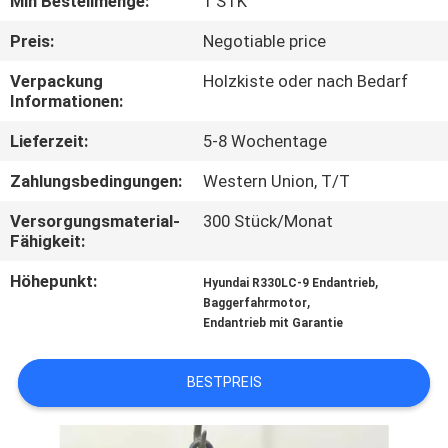
Min Bestellmenge:
1 STK
FABRIK
Preis:
Negotiable price
TOUR
Verpackung
Holzkiste oder nach Bedarf
Informationen:
QUALITÄTSKONTROLLE
Lieferzeit:
5-8 Wochentage
Zahlungsbedingungen:
Western Union, T/T
KONTAKT
Versorgungsmaterial-
300 Stück/Monat
Fähigkeit:
NACHRICHTEN
Höhepunkt:
,
Hyundai R330LC-9 Endantrieb
,
Baggerfahrmotor
Endantrieb mit Garantie
ALLE
FÄLLE
BESTPREIS
REFERENZEN