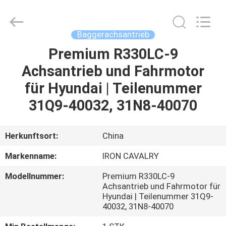
Tieqi
Construction
Machinery
Co.,
Ltd..
Baggerachsantrieb
All
Rights
Premium R330LC-9
STARTSEITE
Reserved.
Achsantrieb und Fahrmotor
PRODUKTE
für Hyundai | Teilenummer
31Q9-40032, 31N8-40070
VIDEOS
Herkunftsort:
China
VR
Markenname:
IRON CAVALRY
SHOW
Modellnummer:
Premium R330LC-9
Achsantrieb und Fahrmotor für
ÜBER
Hyundai | Teilenummer 31Q9-
40032, 31N8-40070
UNS