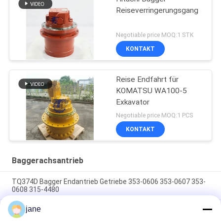
Reiseverringerungsgang
Negotiable price MOQ:1 STK
KONTAKT
Reise Endfahrt für
KOMATSU WA100-5
Exkavator
Negotiable price MOQ:1 PCS
KONTAKT
Baggerachsantrieb
TQ374D Bagger Endantrieb Getriebe 353-0606 353-0607 353-
0608 315-4480
jane
353-0528 333-3036 Bagger Endantrieb Motor Hydraulisch
geeignet TQ345D TQ349D