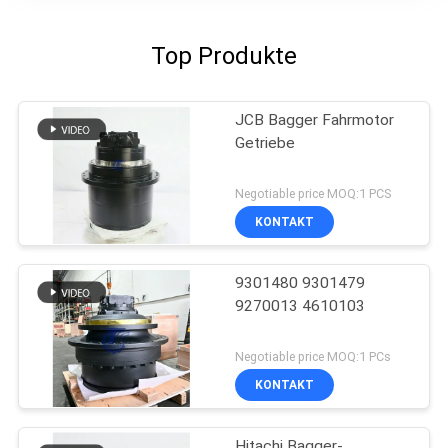
Top Produkte
JCB Bagger Fahrmotor
Getriebe
Negotiable price MOQ:1 PCS
KONTAKT
9301480 9301479
9270013 4610103
Negotiable price MOQ:1 PCs
KONTAKT
Hitachi Bagger-