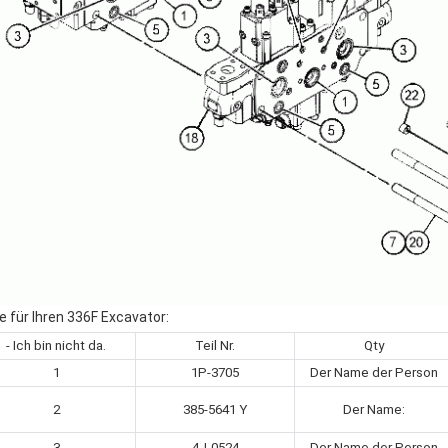
le für Ihren 336F Excavator:
- Ich bin nicht da.
Teil Nr.
Qty
1
1P-3705
Der Name der Person
2
385-5641 Y
Der Name:
3
4J-0524
Der Name der Person