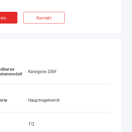
eis
Kontakt
Jose
Ich mag diese Firma. Sie sind professionel
Kampana
und freundlich. Ausgezeichneter Service
fen
dbares
und freundliche Beratung, schnelle
Kategorie 336F
inenmodell
Lieferung. Sehr guter Preis. Ich möchte
wieder bestellen, wenn ich es brauche.
orie
Hauptregelventil
TQ