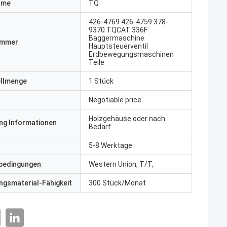
ame
TQ
426-4769 426-4759 378-
9370 TQCAT 336F
Baggermaschine
ummer
Hauptsteuerventil
Erdbewegungsmaschinen
Teile
ellmenge
1 Stück
Negotiable price
Holzgehäuse oder nach
ng Informationen
Bedarf
5-8 Werktage
bedingungen
Western Union, T/T,
gsmaterial-Fähigkeit
300 Stück/Monat