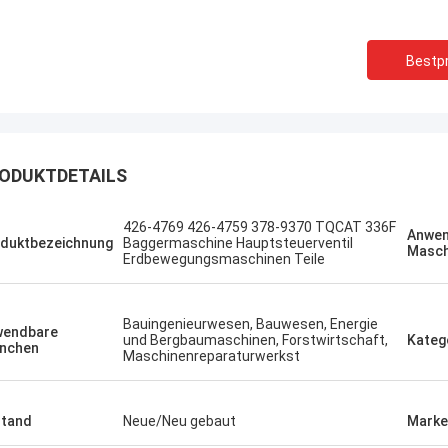
Bestpr
ODUKTDETAILS
Sanёк Нижегородский
Erdenetumur 
426-4769 426-4759 378-9370 TQCAT 336F
ment-Service, schnell und schnell.
ein angenehmes Einkau
Anwen
duktbezeichnung
Baggermaschine Hauptsteuerventil
Masch
Erdbewegungsmaschinen Teile
Bauingenieurwesen, Bauwesen, Energie
wendbare
und Bergbaumaschinen, Forstwirtschaft,
Kateg
nchen
Maschinenreparaturwerkst
tand
Neue/Neu gebaut
Marke