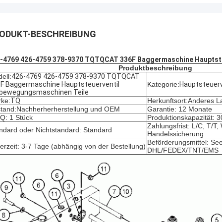
ODUKT-BESCHREIBUNG
-4769 426-4759 378-9370 TQTQCAT 336F Baggermaschine Hauptste
Produktbeschreibung
ell:
426-4769 426-4759 378-9370 TQTQCAT
F Baggermaschine Hauptsteuerventil
Kategorie:
Hauptsteuerv
bewegungsmaschinen Teile
ke:
TQ
Herkunftsort:Anderes L
tand:
Nachherherherstellung und OEM
Garantie: 12 Monate
: 1 Stück
Produktionskapazität: 
Zahlungsfrist: L/C, T/T
ndard oder Nichtstandard: Standard
Handelssicherung
Beförderungsmittel: See
ferzeit: 3-7 Tage (abhängig von der Bestellung)
DHL/FEDEX/TNT/EMS