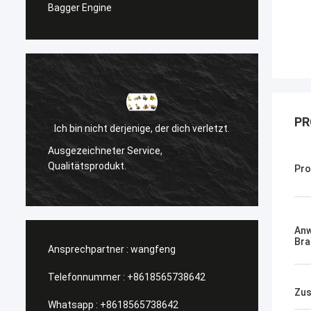
Bagger Engine
PR
Ich bin nicht derjenige, der dich verletzt.
l
Ausgezeichneter Service,
Manage
Qualitätsprodukt.
Pro
An
Bra
Ansprechpartner :
wangfeng
Telefonnummer :
+8618565738642
Zus
Whatsapp :
+8618565738642