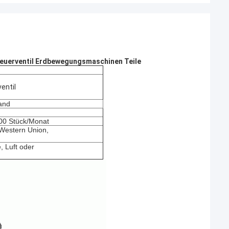
uerventil Erdbewegungsmaschinen Teile
entil
and
300 Stück/Monat
, Western Union,
, Luft oder