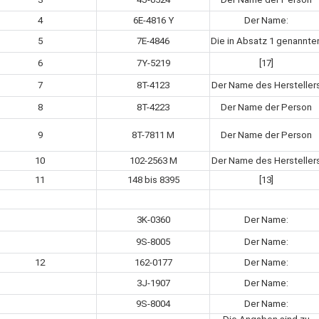
4
6E-4816 Y
Der Name:
5
7E-4846
Die in Absatz 1 genannte
6
7Y-5219
[17]
7
8T-4123
Der Name des Hersteller
8
8T-4223
Der Name der Person
9
8T-7811 M
Der Name der Person
10
102-2563 M
Der Name des Hersteller
11
148 bis 8395
[13]
3K-0360
Der Name:
9S-8005
Der Name:
12
162-0177
Der Name:
3J-1907
Der Name:
9S-8004
Der Name: