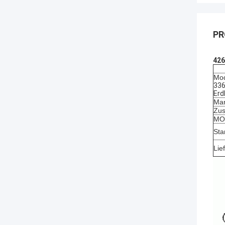
PR
426
Mod
336
Erd
Mar
Zus
MOQ
Sta
Lie