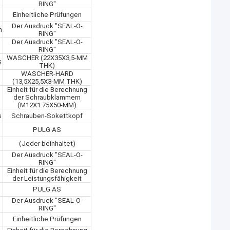
RING"
Einheitliche Prüfungen
Der Ausdruck "SEAL-O-
n
RING"
Der Ausdruck "SEAL-O-
RING"
WASCHER (22X35X3,5-MM
s
THK)
WASCHER-HARD
(13,5X25,5X3-MM THK)
Einheit für die Berechnung
der Schraubklammern
(M12X1.75X50-MM)
s
Schrauben-Sokettkopf
PULG AS
(Jeder beinhaltet)
Der Ausdruck "SEAL-O-
RING"
Einheit für die Berechnung
der Leistungsfähigkeit
PULG AS
Der Ausdruck "SEAL-O-
RING"
Einheitliche Prüfungen