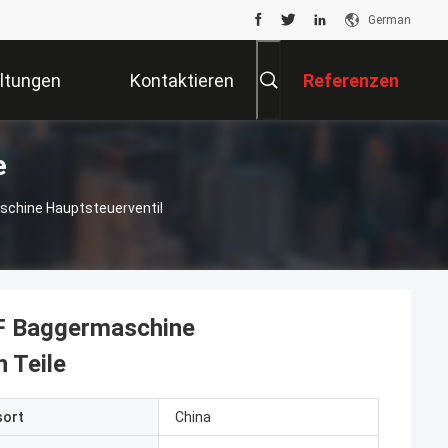
German
ltungen
Kontaktieren
Referenzen
e
Sie Uns
chine Hauptsteuerventil
F Baggermaschine
 Teile
sort
China