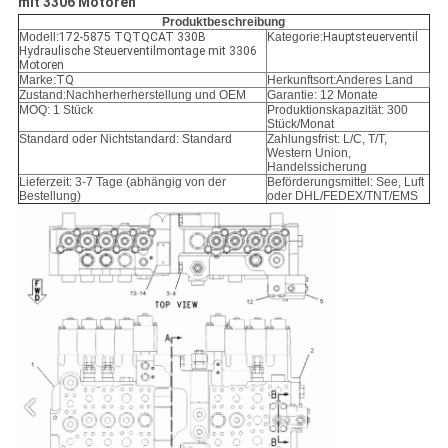
mit 3306 Motoren
Produktbeschreibung
Modell:
172-5875 TQTQCAT 330B
Kategorie:
Hauptsteuerventil
Hydraulische Steuerventilmontage mit 3306
Motoren
Marke:
TQ
Herkunftsort:Anderes Land
Zustand:
Nachherherherstellung und OEM
Garantie: 12 Monate
MOQ: 1 Stück
Produktionskapazität: 300
Stück/Monat
Standard oder Nichtstandard: Standard
Zahlungsfrist: L/C, T/T,
Western Union,
Handelssicherung
Lieferzeit: 3-7 Tage (abhängig von der
Beförderungsmittel: See, Luft
Bestellung)
oder DHL/FEDEX/TNT/EMS