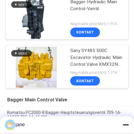
Bagger-Hydraulic Main
Control-Ventil
Negotiable price MOQ:1 PCS
KONTAKT
Sany SY485 500C
Excavator Hydraulic Main
Control Valve KMX32NA
High Quality
Negotiable price MOQ:1 STK
KONTAKT
Bagger Main Control Valve
Komatsu PC2000-8 Bagger-Hauptsteuerungsventil 709-1A-
11300 709-1A-11400
jane
PC160LC-7 PC160-7 Steuerventil Bagger Komatsu, 723-57-