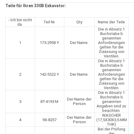
Teile für Ihren 330B Exkavator:
- Ich bin nicht
Teil Nr.
Qty
Name der Teile
da.
Die in Absatz 1
Buchstabe b
genannten
1
173-2958 Y
Der Name:
Anforderungen
gelten für die
Zulassung von
Ventilen.
Die in Absatz 1
Buchstabe b
genannten
2
142-5522 Y
Der Name:
Anforderungen
gelten für die
Zulassung von
Ventilen.
Die in Absatz 1
Buchstabe b
Der Name der
3
8T-4193 M
genannten
Person
Angaben sind zu
beachten.
WASCHER
Der Name der
4
9X-8257
(17,5X30X3,5-MM
Person
THK)
Bei der Prüfung
der