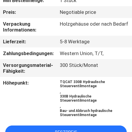
Min Bestellmenge:
1 Stück
FABRIK
Preis:
Negotiable price
TOUR
Verpackung
Holzgehäuse oder nach Bedarf
Informationen:
QUALITÄTSKONTROLLE
Lieferzeit:
5-8 Werktage
Zahlungsbedingungen:
Western Union, T/T,
KONTAKT
Versorgungsmaterial-
300 Stück/Monat
Fähigkeit:
NACHRICHTEN
Höhepunkt:
TQCAT 330B Hydraulische
Steuerventilmontage
,
ALLE
330B Hydraulische
Steuerventilmontage
,
FÄLLE
Bau- und Abbruch hydraulische
Steuerventilmontage
REFERENZEN