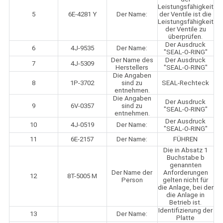
Leistungsfähigkeit
5
6E-4281 Y
Der Name:
der Ventile ist die
Leistungsfähigkeit
der Ventile zu
überprüfen.
Der Ausdruck
6
4J-9535
Der Name:
"SEAL-O-RING"
Der Name des
Der Ausdruck
7
4J-5309
Herstellers
"SEAL-O-RING"
Die Angaben
8
1P-3702
sind zu
SEAL-Rechteck
entnehmen.
Die Angaben
Der Ausdruck
9
6V-0357
sind zu
"SEAL-O-RING"
entnehmen.
Der Ausdruck
10
4J-0519
Der Name:
"SEAL-O-RING"
11
6E-2157
Der Name:
FÜHREN
Die in Absatz 1
Buchstabe b
genannten
Der Name der
Anforderungen
12
8T-5005 M
Person
gelten nicht für
die Anlage, bei der
die Anlage in
Betrieb ist.
Identifizierung der
13
Der Name:
Platte