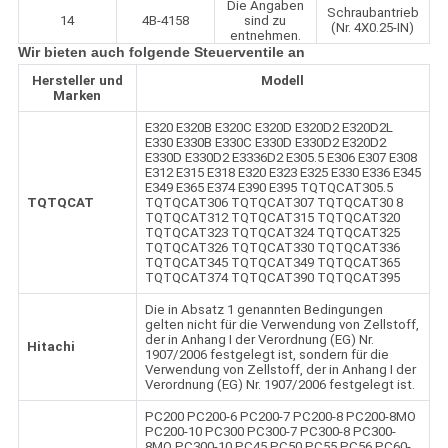
Die Angaben
Schraubantrieb
14
4B-4158
sind zu
(Nr. 4X0.25-IN)
entnehmen.
Wir bieten auch folgende Steuerventile an
Hersteller und
Modell
Marken
E320 E320B E320C E320D E320D2 E320D2L
E330 E330B E330C E330D E330D2 E320D2
E330D E330D2 E3336D2 E305.5 E306 E307 E308
E312 E315 E318 E320 E323 E325 E330 E336 E345
E349 E365 E374 E390 E395 TQTQCAT305.5
TQTQCAT
TQTQCAT306 TQTQCAT307 TQTQCAT30 8
TQTQCAT312 TQTQCAT315 TQTQCAT320
TQTQCAT323 TQTQCAT324 TQTQCAT325
TQTQCAT326 TQTQCAT330 TQTQCAT336
TQTQCAT345 TQTQCAT349 TQTQCAT365
TQTQCAT374 TQTQCAT390 TQTQCAT395
Die in Absatz 1 genannten Bedingungen
gelten nicht für die Verwendung von Zellstoff,
der in Anhang I der Verordnung (EG) Nr.
Hitachi
1907/2006 festgelegt ist, sondern für die
Verwendung von Zellstoff, der in Anhang I der
Verordnung (EG) Nr. 1907/2006 festgelegt ist.
PC200 PC200-6 PC200-7 PC200-8 PC200-8MO
PC200-10 PC300 PC300-7 PC300-8 PC300-
8MO PC300-10 PC45 PC50 PC55 PC56 PC60-