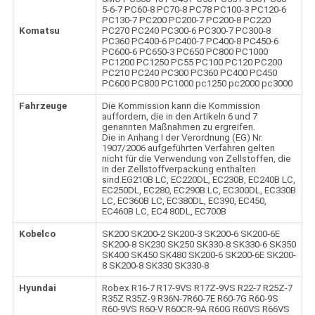
5-6-7 PC60-8 PC70-8 PC78 PC100-3 PC120-6
PC130-7 PC200 PC200-7 PC200-8 PC220
Komatsu
PC270 PC240 PC300-6 PC300-7 PC300-8
PC360 PC400-6 PC400-7 PC400-8 PC450-6
PC600-6 PC650-3 PC650 PC800 PC1000
PC1200 PC1250 PC55 PC100 PC120 PC200
PC210 PC240 PC300 PC360 PC400 PC450
PC600 PC800 PC1000 pc1250 pc2000 pc3000
Fahrzeuge
Die Kommission kann die Kommission
auffordern, die in den Artikeln 6 und 7
genannten Maßnahmen zu ergreifen.
Die in Anhang I der Verordnung (EG) Nr.
1907/2006 aufgeführten Verfahren gelten
nicht für die Verwendung von Zellstoffen, die
in der Zellstoffverpackung enthalten
sind.EG210B LC, EC220DL, EC230B, EC240B LC,
EC250DL, EC280, EC290B LC, EC300DL, EC330B
LC, EC360B LC, EC380DL, EC390, EC450,
EC460B LC, EC4 80DL, EC700B
Kobelco
SK200 SK200-2 SK200-3 SK200-6 SK200-6E
SK200-8 SK230 SK250 SK330-8 SK330-6 SK350
SK400 SK450 SK480 SK200-6 SK200-6E SK200-
8 SK200-8 SK330 SK330-8
Hyundai
Robex R16-7 R17-9VS R17Z-9VS R22-7 R25Z-7
R35Z R35Z-9 R36N-7R60-7E R60-7G R60-9S
R60-9VS R60-V R60CR-9A R60G R60VS R66VS