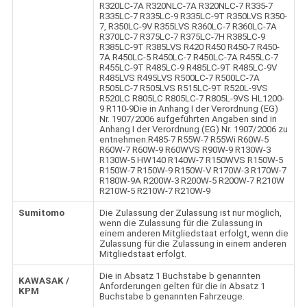
R320LC-7A R320NLC-7A R320NLC-7 R335-7
R335LC-7 R335LC-9 R335LC-9T R350LVS R350-
7, R350LC-9V R355LVS R360LC-7 R360LC-7A
R370LC-7 R375LC-7 R375LC-7H R385LC-9
R385LC-9T R385LVS R420 R450 R450-7 R450-
7A R450LC-5 R450LC-7 R450LC-7A R455LC-7
R455LC-9T R485LC-9 R485LC-9T R485LC-9V
R485LVS R495LVS R500LC-7 R500LC-7A
R505LC-7 R505LVS R515LC-9T R520L-9VS
R520LC R805LC R805LC-7 R805L-9VS HL1200-
9 R110-9Die in Anhang I der Verordnung (EG)
Nr. 1907/2006 aufgeführten Angaben sind in
Anhang I der Verordnung (EG) Nr. 1907/2006 zu
entnehmen.R485-7 R55W-7 R55Wi R60W-5
R60W-7 R60W-9 R60WVS R90W-9 R130W-3
R130W-5 HW140 R140W-7 R150WVS R150W-5
R150W-7 R150W-9 R150W-V R170W-3 R170W-7
R180W-9A R200W-3 R200W-5 R200W-7 R210W
R210W-5 R210W-7 R210W-9
Sumitomo
Die Zulassung der Zulassung ist nur möglich,
wenn die Zulassung für die Zulassung in
einem anderen Mitgliedstaat erfolgt, wenn die
Zulassung für die Zulassung in einem anderen
Mitgliedstaat erfolgt.
Die in Absatz 1 Buchstabe b genannten
KAWASAK /
Anforderungen gelten für die in Absatz 1
KPM
Buchstabe b genannten Fahrzeuge.