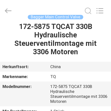
Tieqi
Construction
Machinery
Co.,
Ltd..
Bagger Main Control Valve
All
Rights
172-5875 TQCAT 330B
STARTSEITE
Reserved.
Hydraulische
PRODUKTE
Steuerventilmontage mit
3306 Motoren
VIDEOS
Herkunftsort:
China
VR
Markenname:
TQ
SHOW
Modellnummer:
172-5875 TQCAT 330B
Hydraulische
ÜBER
Steuerventilmontage mit 3306
Motoren
UNS