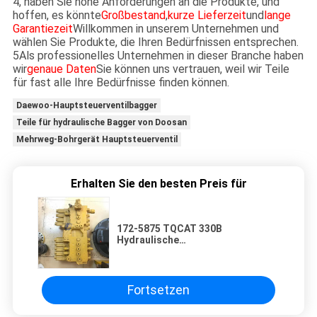
4, haben Sie hohe Anforderungen an die Produkte, und
hoffen, es könnte
Großbestand
,
kurze Lieferzeit
und
lange
Garantiezeit
Willkommen in unserem Unternehmen und
wählen Sie Produkte, die Ihren Bedürfnissen entsprechen.
5Als professionelles Unternehmen in dieser Branche haben
wir
genaue Daten
Sie können uns vertrauen, weil wir Teile
für fast alle Ihre Bedürfnisse finden können.
Daewoo-Hauptsteuerventilbagger
Teile für hydraulische Bagger von Doosan
Mehrweg-Bohrgerät Hauptsteuerventil
Erhalten Sie den besten Preis für
172-5875 TQCAT 330B
Hydraulische
Steuerventilmontage mit 3306
Motoren
Fortsetzen