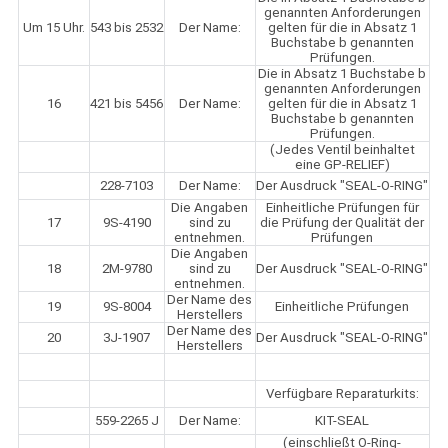
genannten Anforderungen
Um 15 Uhr.
543 bis 2532
Der Name:
gelten für die in Absatz 1
Buchstabe b genannten
Prüfungen.
Die in Absatz 1 Buchstabe b
genannten Anforderungen
16
421 bis 5456
Der Name:
gelten für die in Absatz 1
Buchstabe b genannten
Prüfungen.
(Jedes Ventil beinhaltet
eine GP-RELIEF)
228-7103
Der Name:
Der Ausdruck "SEAL-O-RING"
Die Angaben
Einheitliche Prüfungen für
17
9S-4190
sind zu
die Prüfung der Qualität der
entnehmen.
Prüfungen
Die Angaben
18
2M-9780
sind zu
Der Ausdruck "SEAL-O-RING"
entnehmen.
Der Name des
19
9S-8004
Einheitliche Prüfungen
Herstellers
Der Name des
20
3J-1907
Der Ausdruck "SEAL-O-RING"
Herstellers
Verfügbare Reparaturkits:
559-2265 J
Der Name:
KIT-SEAL
(einschließt O-Ring-