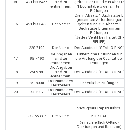
15D.
421 bis 5455
sind zu
gelten nicht für die in Absatz
entnehmen.
1 Buchstabe b genannten
Prüfungen.
Die in Absatz 1 Buchstabe b
genannten Anforderungen
16
421 bis 5456
Der Name:
gelten für die in Absatz 1
Buchstabe b genannten
Prüfungen.
(Jedes Ventil beinhaltet GP-
RELIEF)
228-7103
Der Name:
Der Ausdruck "SEAL-O-RING"
Die Angaben
Einheitliche Prüfungen für
17
9S-4190
sind zu
die Prüfung der Qualität der
entnehmen.
Prüfungen
Die Angaben
18
2M-9780
sind zu
Der Ausdruck "SEAL-O-RING"
entnehmen.
Der Name des
19
9S-8004
Einheitliche Prüfungen
Herstellers
Der Name des
20
3J-1907
Der Ausdruck "SEAL-O-RING"
Herstellers
Verfügbare Reparaturkits:
272-6538 P
Der Name:
KIT-SEAL
(einschließlich O-Ring-
Dichtungen und Backups)