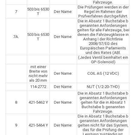
Fahrzeuge.
Die Prüfungen werden in der
503 bis 6530
7
Der Name:
Regel im Rahmen der
T
Prüfverfahren durchgeführt.
Die in Absatz 1 Buchstabe b
genannten Anforderungen
gelten für alle Fahrzeuge, bei
503 bis 6530
denen die Fahrzeugklasse in
7A.
Der Name:
T
Anhang I der Richtlinie
2008/57/EG des
Europäischen Parlaments
und des Rates (ABl.
(Jedes Ventil beinhaltet ein
GP-Solenoid)
mit einer
Breite von
Der Name:
COIL AS (12 VDC)
nicht mehr
als 20 mm
114-2772
Der Name:
NUT (1/2-20-THD)
Die in Absatz 1 Buchstabe b
genannten Anforderungen
8
421-5462 Y
Der Name:
gelten für die in Absatz 1
Buchstabe b genannten
Fahrzeuge.
Die in Absatz 1 Buchstabe b
genannten Anforderungen
9
421-5464 Y
Der Name:
gelten nicht für das System,
das für die Prüfung der
Leistung zuständig ist.