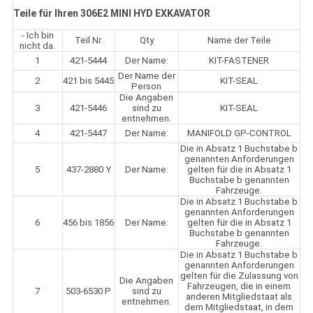
Teile für Ihren 306E2 MINI HYD EXKAVATOR
- Ich bin
Teil Nr.
Qty
Name der Teile
nicht da.
1
421-5444
Der Name:
KIT-FASTENER
Der Name der
2
421 bis 5445
KIT-SEAL
Person
Die Angaben
3
421-5446
sind zu
KIT-SEAL
entnehmen.
4
421-5447
Der Name:
MANIFOLD GP-CONTROL
Die in Absatz 1 Buchstabe b
genannten Anforderungen
5
437-2880 Y
Der Name:
gelten für die in Absatz 1
Buchstabe b genannten
Fahrzeuge.
Die in Absatz 1 Buchstabe b
genannten Anforderungen
6
456 bis 1856
Der Name:
gelten für die in Absatz 1
Buchstabe b genannten
Fahrzeuge.
Die in Absatz 1 Buchstabe b
genannten Anforderungen
gelten für die Zulassung von
Die Angaben
Fahrzeugen, die in einem
7
503-6530 P
sind zu
anderen Mitgliedstaat als
entnehmen.
dem Mitgliedstaat, in dem