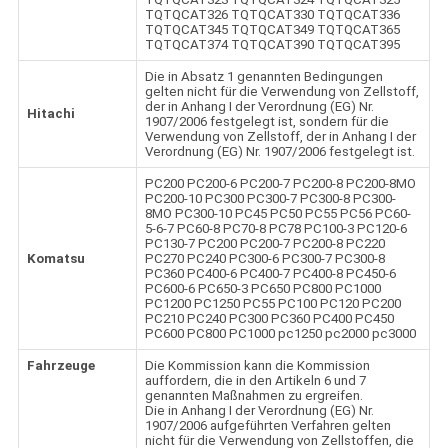
TQTQCAT326 TQTQCAT330 TQTQCAT336
TQTQCAT345 TQTQCAT349 TQTQCAT365
TQTQCAT374 TQTQCAT390 TQTQCAT395
Die in Absatz 1 genannten Bedingungen
gelten nicht für die Verwendung von Zellstoff,
der in Anhang I der Verordnung (EG) Nr.
Hitachi
1907/2006 festgelegt ist, sondern für die
Verwendung von Zellstoff, der in Anhang I der
Verordnung (EG) Nr. 1907/2006 festgelegt ist.
PC200 PC200-6 PC200-7 PC200-8 PC200-8MO
PC200-10 PC300 PC300-7 PC300-8 PC300-
8MO PC300-10 PC45 PC50 PC55 PC56 PC60-
5-6-7 PC60-8 PC70-8 PC78 PC100-3 PC120-6
PC130-7 PC200 PC200-7 PC200-8 PC220
Komatsu
PC270 PC240 PC300-6 PC300-7 PC300-8
PC360 PC400-6 PC400-7 PC400-8 PC450-6
PC600-6 PC650-3 PC650 PC800 PC1000
PC1200 PC1250 PC55 PC100 PC120 PC200
PC210 PC240 PC300 PC360 PC400 PC450
PC600 PC800 PC1000 pc1250 pc2000 pc3000
Fahrzeuge
Die Kommission kann die Kommission
auffordern, die in den Artikeln 6 und 7
genannten Maßnahmen zu ergreifen.
Die in Anhang I der Verordnung (EG) Nr.
1907/2006 aufgeführten Verfahren gelten
nicht für die Verwendung von Zellstoffen, die