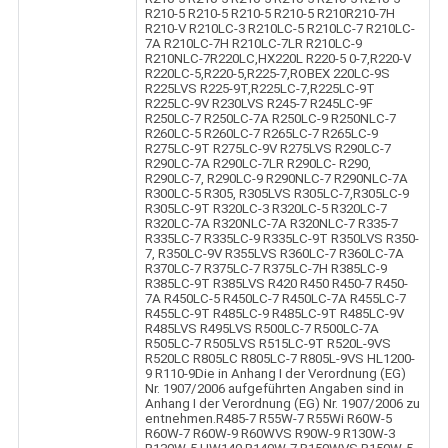
R210-5 R210-5 R210-5 R210-5 R210R210-7H
R210-V R210LC-3 R210LC-5 R210LC-7 R210LC-
7A R210LC-7H R210LC-7LR R210LC-9
R210NLC-7R220LC,HX220L R220-5 0-7,R220-V
R220LC-5,R220-5,R225-7,ROBEX 220LC-9S
R225LVS R225-9T,R225LC-7,R225LC-9T
R225LC-9V R230LVS R245-7 R245LC-9F
R250LC-7 R250LC-7A R250LC-9 R250NLC-7
R260LC-5 R260LC-7 R265LC-7 R265LC-9
R275LC-9T R275LC-9V R275LVS R290LC-7
R290LC-7A R290LC-7LR R290LC- R290,
R290LC-7, R290LC-9 R290NLC-7 R290NLC-7A
R300LC-5 R305, R305LVS R305LC-7,R305LC-9
R305LC-9T R320LC-3 R320LC-5 R320LC-7
R320LC-7A R320NLC-7A R320NLC-7 R335-7
R335LC-7 R335LC-9 R335LC-9T R350LVS R350-
7, R350LC-9V R355LVS R360LC-7 R360LC-7A
R370LC-7 R375LC-7 R375LC-7H R385LC-9
R385LC-9T R385LVS R420 R450 R450-7 R450-
7A R450LC-5 R450LC-7 R450LC-7A R455LC-7
R455LC-9T R485LC-9 R485LC-9T R485LC-9V
R485LVS R495LVS R500LC-7 R500LC-7A
R505LC-7 R505LVS R515LC-9T R520L-9VS
R520LC R805LC R805LC-7 R805L-9VS HL1200-
9 R110-9Die in Anhang I der Verordnung (EG)
Nr. 1907/2006 aufgeführten Angaben sind in
Anhang I der Verordnung (EG) Nr. 1907/2006 zu
entnehmen.R485-7 R55W-7 R55Wi R60W-5
R60W-7 R60W-9 R60WVS R90W-9 R130W-3