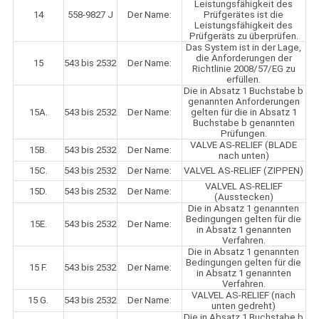
Leistungsfähigkeit des
14
558-9827 J
Der Name:
Prüfgerätes ist die
Leistungsfähigkeit des
Prüfgeräts zu überprüfen.
Das System ist in der Lage,
die Anforderungen der
15
543 bis 2532
Der Name:
Richtlinie 2008/57/EG zu
erfüllen.
Die in Absatz 1 Buchstabe b
genannten Anforderungen
15A.
543 bis 2532
Der Name:
gelten für die in Absatz 1
Buchstabe b genannten
Prüfungen.
VALVE AS-RELIEF (BLADE
15B.
543 bis 2532
Der Name:
nach unten)
15C.
543 bis 2532
Der Name:
VALVEL AS-RELIEF (ZIPPEN)
VALVEL AS-RELIEF
15D.
543 bis 2532
Der Name:
(Ausstecken)
Die in Absatz 1 genannten
Bedingungen gelten für die
15E.
543 bis 2532
Der Name:
in Absatz 1 genannten
Verfahren.
Die in Absatz 1 genannten
Bedingungen gelten für die
15 F.
543 bis 2532
Der Name:
in Absatz 1 genannten
Verfahren.
VALVEL AS-RELIEF (nach
15 G.
543 bis 2532
Der Name:
unten gedreht)
Die in Absatz 1 Buchstabe b