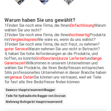
Warum haben Sie uns gewählt?
1Finden Sie noch eine Firma, die Ihnen
Einfachlösung
Warum
wählen Sie uns nicht?
2Finden Sie noch eine Firma, die Ihnen
hochwertig
Produkte
mit
Vergleichspreis
Wie wäre es, wenn du uns wählst?
3Finden Sie noch eine Firma, die sich freut, zu nehmen?
guter Service
Warum nehmen Sie uns nicht in Betracht?
4, haben Sie hohe Anforderungen an die Produkte, und
hoffen, es könnte
Großbestand
,
kurze Lieferzeit
und
lange
Garantiezeit
Willkommen in unserem Unternehmen und
wählen Sie Produkte, die Ihren Bedürfnissen entsprechen.
5Als professionelles Unternehmen in dieser Branche haben
wir
genaue Daten
Sie können uns vertrauen, weil wir Teile
für fast alle Ihre Bedürfnisse finden können.
Daewoo-Hauptsteuerventilbagger
Teile für hydraulische Bagger von Doosan
Mehrweg-Bohrgerät Hauptsteuerventil