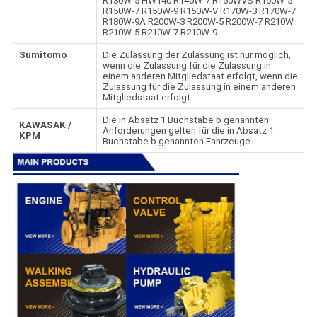
R130W-5 HW140 R140W-7 R150WVS R150W-5
R150W-7 R150W-9 R150W-V R170W-3 R170W-7
R180W-9A R200W-3 R200W-5 R200W-7 R210W
R210W-5 R210W-7 R210W-9
Sumitomo
Die Zulassung der Zulassung ist nur möglich,
wenn die Zulassung für die Zulassung in
einem anderen Mitgliedstaat erfolgt, wenn die
Zulassung für die Zulassung in einem anderen
Mitgliedstaat erfolgt.
Die in Absatz 1 Buchstabe b genannten
KAWASAK /
Anforderungen gelten für die in Absatz 1
KPM
Buchstabe b genannten Fahrzeuge.