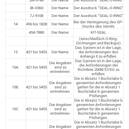
2M-9780
Der Name:
Der Ausdruck "SEAL-O-RING"
3K-0360
Der Name:
Der Ausdruck "SEAL-O-RING"
7J-9108
Der Name:
Der Ausdruck "SEAL-O-RING"
Bei der Verringerung des GP-
14
456 bis 1828
Der Name:
Drucks des Ventils
454-7880
Der Name:
KIT-SEAL
(einschließlich O-Ring-
Dichtungen und Backups)
Das System ist in der Lage,
15
421 bis 5455
Der Name:
die Anforderungen des
Anhangs II zu erfüllen.
Das System ist in der Lage,
Die Angaben
die Anforderungen der
15A.
421 bis 5455
sind zu
Richtlinie 2008/57/EG zu
entnehmen.
erfüllen.
Die in Absatz 1 Buchstabe b
Die Angaben
genannten Anforderungen
15B.
421 bis 5455
sind zu
gelten für die in Absatz 1
entnehmen.
Buchstabe b genannten
Prüfungen.
Die in Absatz 1 Buchstabe b
Die Angaben
genannten Anforderungen
15C.
421 bis 5455
sind zu
gelten für die in Absatz 1
entnehmen.
Buchstabe b genannten
Prüfungen.
Die in Absatz 1 Buchstabe b
Die Angaben
genannten Anforderungen