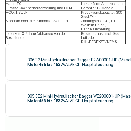
Marke:
TQ
Herkunftsort:Anderes Land
Zustand:
Nachherherherstellung und OEM
Garantie: 12 Monate
MOQ: 1 Stück
Produktionskapazität: 300
Stück/Monat
Standard oder Nichtstandard: Standard
Zahlungsfrist: L/C, T/T,
Western Union,
Handelssicherung
Lieferzeit: 3-7 Tage (abhängig von der
Beförderungsmittel: See,
Bestellung)
Luft oder
DHL/FEDEX/TNT/EMS
306E 2 Mini-Hydraulischer Bagger E2W00001-UP (Masch
Motor
456 bis 1837
VALVE GP-Hauptsteuerung
305.5E2 Mini-Hydraulischer Bagger WE200001-UP (Masc
Motor
456 bis 1837
VALVE GP-Hauptsteuerung