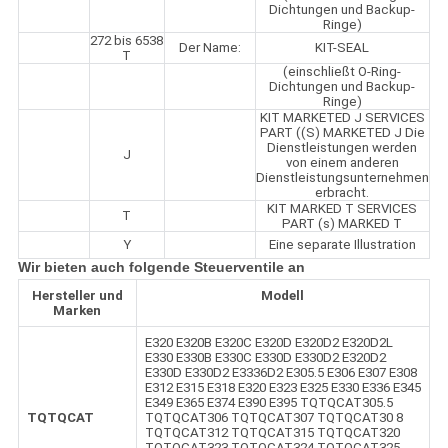
Dichtungen und Backup-
Ringe)
272 bis 6538
Der Name:
KIT-SEAL
T
(einschließt O-Ring-
Dichtungen und Backup-
Ringe)
KIT MARKETED J SERVICES
PART ((S) MARKETED J Die
Dienstleistungen werden
J
von einem anderen
Dienstleistungsunternehmen
erbracht.
KIT MARKED T SERVICES
T
PART (s) MARKED T
Y
Eine separate Illustration
Wir bieten auch folgende Steuerventile an
Hersteller und
Modell
Marken
E320 E320B E320C E320D E320D2 E320D2L
E330 E330B E330C E330D E330D2 E320D2
E330D E330D2 E3336D2 E305.5 E306 E307 E308
E312 E315 E318 E320 E323 E325 E330 E336 E345
E349 E365 E374 E390 E395 TQTQCAT305.5
TQTQCAT
TQTQCAT306 TQTQCAT307 TQTQCAT30 8
TQTQCAT312 TQTQCAT315 TQTQCAT320
TQTQCAT323 TQTQCAT324 TQTQCAT325