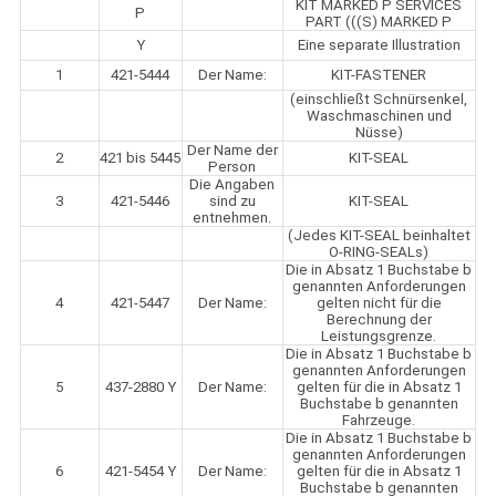
KIT MARKED P SERVICES
P
PART (((S) MARKED P
Y
Eine separate Illustration
1
421-5444
Der Name:
KIT-FASTENER
(einschließt Schnürsenkel,
Waschmaschinen und
Nüsse)
Der Name der
2
421 bis 5445
KIT-SEAL
Person
Die Angaben
3
421-5446
sind zu
KIT-SEAL
entnehmen.
(Jedes KIT-SEAL beinhaltet
O-RING-SEALs)
Die in Absatz 1 Buchstabe b
genannten Anforderungen
4
421-5447
Der Name:
gelten nicht für die
Berechnung der
Leistungsgrenze.
Die in Absatz 1 Buchstabe b
genannten Anforderungen
5
437-2880 Y
Der Name:
gelten für die in Absatz 1
Buchstabe b genannten
Fahrzeuge.
Die in Absatz 1 Buchstabe b
genannten Anforderungen
6
421-5454 Y
Der Name:
gelten für die in Absatz 1
Buchstabe b genannten