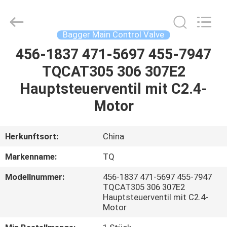
Tieqi
Construction
Machinery
Co.,
Ltd..
Bagger Main Control Valve
All
Rights
456-1837 471-5697 455-7947
STARTSEITE
Reserved.
TQCAT305 306 307E2
PRODUKTE
Hauptsteuerventil mit C2.4-
Motor
VIDEOS
Herkunftsort:
China
VR
Markenname:
TQ
SHOW
Modellnummer:
456-1837 471-5697 455-7947
TQCAT305 306 307E2
ÜBER
Hauptsteuerventil mit C2.4-
Motor
UNS