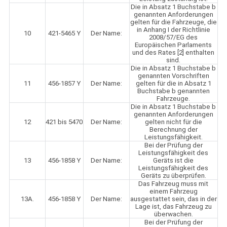
Die in Absatz 1 Buchstabe b
genannten Anforderungen
gelten für die Fahrzeuge, die
in Anhang I der Richtlinie
10
421-5465 Y
Der Name:
2008/57/EG des
Europäischen Parlaments
und des Rates [2] enthalten
sind.
Die in Absatz 1 Buchstabe b
genannten Vorschriften
11
456-1857 Y
Der Name:
gelten für die in Absatz 1
Buchstabe b genannten
Fahrzeuge.
Die in Absatz 1 Buchstabe b
genannten Anforderungen
12
421 bis 5470
Der Name:
gelten nicht für die
Berechnung der
Leistungsfähigkeit.
Bei der Prüfung der
Leistungsfähigkeit des
13
456-1858 Y
Der Name:
Geräts ist die
Leistungsfähigkeit des
Geräts zu überprüfen.
Das Fahrzeug muss mit
einem Fahrzeug
13A.
456-1858 Y
Der Name:
ausgestattet sein, das in der
Lage ist, das Fahrzeug zu
überwachen.
Bei der Prüfung der