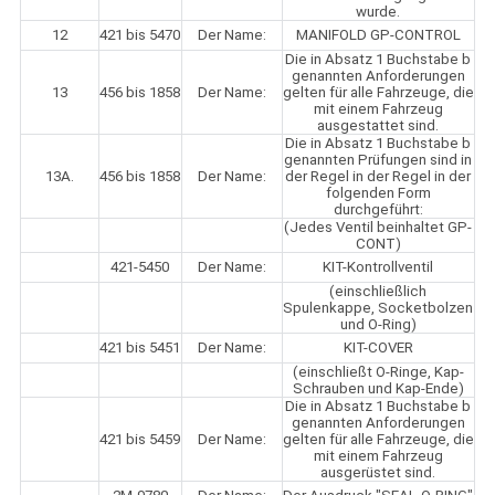
wurde.
12
421 bis 5470
Der Name:
MANIFOLD GP-CONTROL
Die in Absatz 1 Buchstabe b
genannten Anforderungen
13
456 bis 1858
Der Name:
gelten für alle Fahrzeuge, die
mit einem Fahrzeug
ausgestattet sind.
Die in Absatz 1 Buchstabe b
genannten Prüfungen sind in
13A.
456 bis 1858
Der Name:
der Regel in der Regel in der
folgenden Form
durchgeführt:
(Jedes Ventil beinhaltet GP-
CONT)
421-5450
Der Name:
KIT-Kontrollventil
(einschließlich
Spulenkappe, Socketbolzen
und O-Ring)
421 bis 5451
Der Name:
KIT-COVER
(einschließt O-Ringe, Kap-
Schrauben und Kap-Ende)
Die in Absatz 1 Buchstabe b
genannten Anforderungen
421 bis 5459
Der Name:
gelten für alle Fahrzeuge, die
mit einem Fahrzeug
ausgerüstet sind.