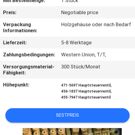
Min Bestellmenge:
1 Stück
FABRIK
Preis:
Negotiable price
TOUR
Verpackung
Holzgehäuse oder nach Bedarf
Informationen:
QUALITÄTSKONTROLLE
Lieferzeit:
5-8 Werktage
Zahlungsbedingungen:
Western Union, T/T,
KONTAKT
Versorgungsmaterial-
300 Stück/Monat
Fähigkeit:
NACHRICHTEN
Höhepunkt:
,
471-5697 Hauptsteuerventil
,
456-1837 Hauptsteuerventil
455-7947 Hauptsteuerventil
ALLE
FÄLLE
BESTPREIS
REFERENZEN