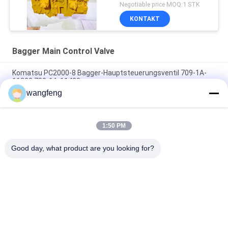
High Quality
Negotiable price MOQ:1 STK
KONTAKT
Bagger Main Control Valve
Komatsu PC2000-8 Bagger-Hauptsteuerungsventil 709-1A-
11300 709-1A-11400
wangfeng
PC160LC-7 PC160-7 Steuerventil Bagger Komatsu, 723-57-
16100 Bagger Hauptteile
1:50 PM
VOE14541591 Bohrer-Hauptsteuerventil für Volvo EC290B
EC290C FC329C
Good day, what product are you looking for?
Beliebte Kategorien
Alle
Bagger Hydraulic 
Bagger Main 
Pump
Control Valve
Bagger Swing 