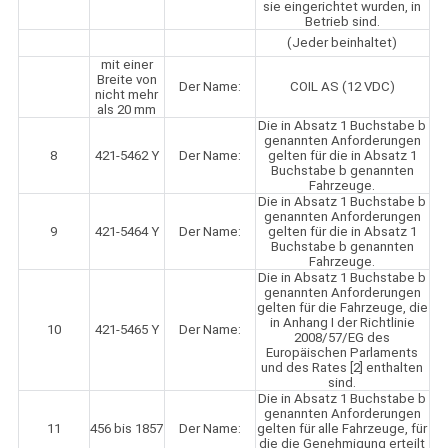
sie eingerichtet wurden, in
Betrieb sind.
(Jeder beinhaltet)
mit einer
Breite von
Der Name:
COIL AS (12 VDC)
nicht mehr
als 20 mm
Die in Absatz 1 Buchstabe b
genannten Anforderungen
8
421-5462 Y
Der Name:
gelten für die in Absatz 1
Buchstabe b genannten
Fahrzeuge.
Die in Absatz 1 Buchstabe b
genannten Anforderungen
9
421-5464 Y
Der Name:
gelten für die in Absatz 1
Buchstabe b genannten
Fahrzeuge.
Die in Absatz 1 Buchstabe b
genannten Anforderungen
gelten für die Fahrzeuge, die
in Anhang I der Richtlinie
10
421-5465 Y
Der Name:
2008/57/EG des
Europäischen Parlaments
und des Rates [2] enthalten
sind.
Die in Absatz 1 Buchstabe b
genannten Anforderungen
11
456 bis 1857
Der Name:
gelten für alle Fahrzeuge, für
die die Genehmigung erteilt