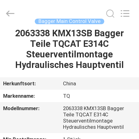
Tieqi
Construction
Machinery
Co.,
Ltd..
Bagger Main Control Valve
All
Rights
2063338 KMX13SB Bagger
STARTSEITE
Reserved.
Teile TQCAT E314C
PRODUKTE
Steuerventilmontage
Hydraulisches Hauptventil
VIDEOS
Herkunftsort:
China
VR
Markenname:
TQ
SHOW
Modellnummer:
2063338 KMX13SB Bagger
Teile TQCAT E314C
ÜBER
Steuerventilmontage
Hydraulisches Hauptventil
UNS