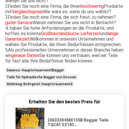
wählen Sie uns nicht?
2Finden Sie noch eine Firma, die Ihnen
hochwertig
Produkte
mit
Vergleichspreis
Wie wäre es, wenn du uns wählst?
3Finden Sie noch eine Firma, die sich freut, zu nehmen?
guter Service
Warum nehmen Sie uns nicht in Betracht?
4, haben Sie hohe Anforderungen an die Produkte, und
hoffen, es könnte
Großbestand
,
kurze Lieferzeit
und
lange
Garantiezeit
Willkommen in unserem Unternehmen und
wählen Sie Produkte, die Ihren Bedürfnissen entsprechen.
5Als professionelles Unternehmen in dieser Branche haben
wir
genaue Daten
Sie können uns vertrauen, weil wir Teile
für fast alle Ihre Bedürfnisse finden können.
Daewoo-Hauptsteuerventilbagger
Teile für hydraulische Bagger von Doosan
Mehrweg-Bohrgerät Hauptsteuerventil
Erhalten Sie den besten Preis für
2063338 KMX13SB Bagger Teile
TQCAT E314C