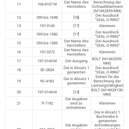
Der Name des
Berechnung der
11
104-8107 M
Herstellers
Schraubklammern
(M14X2X55-MM)
Der Ausdruck
12
095 bis 1698
[18]
"SEAL-O-RING"
13
197-0145
[17]
Klemmen
Der Ausdruck
14
095 bis 1582
[17]
"SEAL-O-RING"
Der Name des
Der Ausdruck
15
095 bis 1585
Herstellers
"SEAL-O-RING"
Der Name des
16
197-0272
Klemmen
Herstellers
BOLT (M14X2X95-
17
197-0143 M
Der Ausgang
MM)
Die in Absatz 1
Der Ausdruck
18
3D-2824
genannten
"SEAL-O-RING"
Einheit für die
Die in Absatz 1
19
9S-4183
Berechnung der
genannten
Leistungsfähigkeit
BOLT (M14X2X130-
20
197-0144 M
[13]
MM)
Die Angaben
21
7I-7192
sind zu
Klemmen
entnehmen.
Die in Absatz 1
Buchstabe b
genannten
Die Angaben
Anforderungen