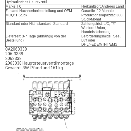
Hydraulisches Hauptventil
Marke:
TQ
Herkunftsort:Anderes Land
Zustand:
Nachherherherstellung und OEM
Garantie: 12 Monate
MOQ: 1 Stück
Produktionskapazität: 300
Stück/Monat
Standard oder Nichtstandard: Standard
Zahlungsfrist: L/C, T/T,
Western Union,
Handelssicherung
Lieferzeit: 3-7 Tage (abhängig von der
Beförderungsmittel: See,
Bestellung)
Luft oder
DHL/FEDEX/TNT/EMS
CA2063338
206-3338
2063338
2063338 Hauptsteuerventilmontage
Gewicht: 356 Pfund und 161 kg.