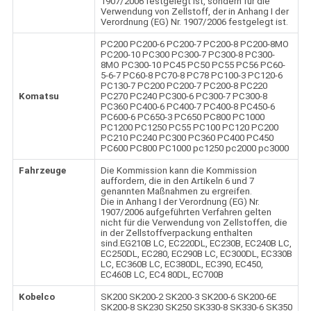
1907/2006 festgelegt ist, sondern für die
Verwendung von Zellstoff, der in Anhang I der
Verordnung (EG) Nr. 1907/2006 festgelegt ist.
PC200 PC200-6 PC200-7 PC200-8 PC200-8MO
PC200-10 PC300 PC300-7 PC300-8 PC300-
8MO PC300-10 PC45 PC50 PC55 PC56 PC60-
5-6-7 PC60-8 PC70-8 PC78 PC100-3 PC120-6
PC130-7 PC200 PC200-7 PC200-8 PC220
Komatsu
PC270 PC240 PC300-6 PC300-7 PC300-8
PC360 PC400-6 PC400-7 PC400-8 PC450-6
PC600-6 PC650-3 PC650 PC800 PC1000
PC1200 PC1250 PC55 PC100 PC120 PC200
PC210 PC240 PC300 PC360 PC400 PC450
PC600 PC800 PC1000 pc1250 pc2000 pc3000
Fahrzeuge
Die Kommission kann die Kommission
auffordern, die in den Artikeln 6 und 7
genannten Maßnahmen zu ergreifen.
Die in Anhang I der Verordnung (EG) Nr.
1907/2006 aufgeführten Verfahren gelten
nicht für die Verwendung von Zellstoffen, die
in der Zellstoffverpackung enthalten
sind.EG210B LC, EC220DL, EC230B, EC240B LC,
EC250DL, EC280, EC290B LC, EC300DL, EC330B
LC, EC360B LC, EC380DL, EC390, EC450,
EC460B LC, EC4 80DL, EC700B
Kobelco
SK200 SK200-2 SK200-3 SK200-6 SK200-6E
SK200-8 SK230 SK250 SK330-8 SK330-6 SK350