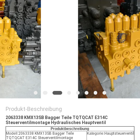
SITEMAP
DATENSCHUTZ-
BESTIMMUNGEN
Produkt-Beschreibung
2063338 KMX13SB Bagger Teile TQTQCAT E314C
Steuerventilmontage Hydraulisches Hauptventil
Produktbeschreibung
Modell:
2063338 KMX13SB Bagger Teile
Kategorie:
Hauptsteuerventil
TQTQCAT E314C Steuerventilmontage