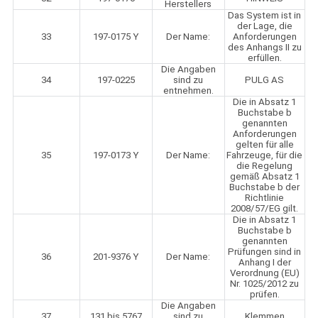
Herstellers
Das System ist in
der Lage, die
33
197-0175 Y
Der Name:
Anforderungen
des Anhangs II zu
erfüllen.
Die Angaben
34
197-0225
sind zu
PULG AS
entnehmen.
Die in Absatz 1
Buchstabe b
genannten
Anforderungen
gelten für alle
35
197-0173 Y
Der Name:
Fahrzeuge, für die
die Regelung
gemäß Absatz 1
Buchstabe b der
Richtlinie
2008/57/EG gilt.
Die in Absatz 1
Buchstabe b
genannten
Prüfungen sind in
36
201-9376 Y
Der Name:
Anhang I der
Verordnung (EU)
Nr. 1025/2012 zu
prüfen.
Die Angaben
37
131 bis 5767
sind zu
Klemmen