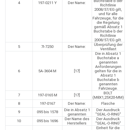
Buchstabe b der
4
197-0211 Y
Der Name:
Richtlinie
2008/57/EG gilt,
und für alle
Fahrzeuge, für die
die Regelung
gemäß Absatz 1
Buchstabe b der
Richtlinie
2008/57/EG gilt.
Überprüfung der
5
7I-7250
Der Name:
Ventillast
Die in Absatz 1
Buchstabe a
genannten
Anforderungen
6
5A-3604 M
[17]
gelten für die in
Absatz 1
Buchstabe b
genannten
Fahrzeuge.
BOLT
7
197-0165 M
[17]
(M8X1,25X20-MM)
8
197-0167
Der Name:
Flasche
Die in Absatz 1
Der Ausdruck
9
095 bis 1578
genannten
"SEAL-O-RING"
Der Name des
Der Ausdruck
10
095 bis 1696
Herstellers
"SEAL-O-RING"
Einheit für die