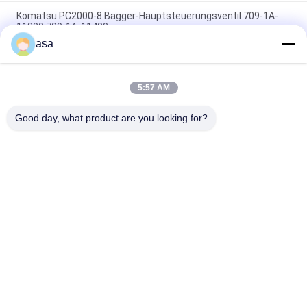
Komatsu PC2000-8 Bagger-Hauptsteuerungsventil 709-1A-
11300 709-1A-11400
asa
PC160LC-7 PC160-7 Steuerventil Bagger Komatsu, 723-57-
16100 Bagger Hauptteile
5:57 AM
VOE14541591 Bohrer-Hauptsteuerventil für Volvo EC290B
EC290C FC329C
Good day, what product are you looking for?
Beliebte Kategorien
Alle
Bagger Hydraulic 
Bagger Main 
Pump
Control Valve
Bagger Swing 
Baggerachsantrieb
Gearbox
Hydraulische 
Hydraulikpumpenteile
Lüfterpumpe
KAWASAK Hydraulic 