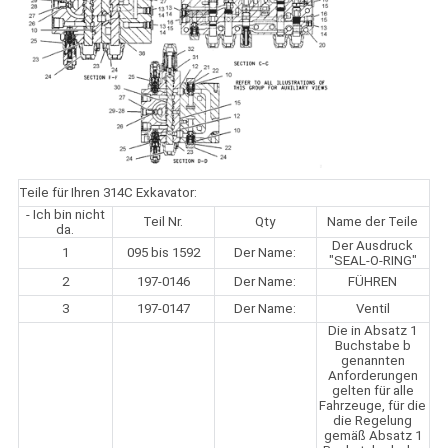
Teile für Ihren 314C Exkavator:
- Ich bin nicht
Teil Nr.
Qty
Name der Teile
da.
Der Ausdruck
1
095 bis 1592
Der Name:
"SEAL-O-RING"
2
197-0146
Der Name:
FÜHREN
3
197-0147
Der Name:
Ventil
Die in Absatz 1
Buchstabe b
genannten
Anforderungen
gelten für alle
Fahrzeuge, für die
die Regelung
gemäß Absatz 1