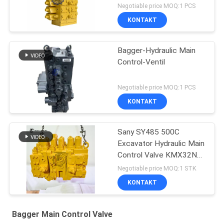
Negotiable price MOQ:1 PCS
KONTAKT
Bagger-Hydraulic Main
Control-Ventil
Negotiable price MOQ:1 PCS
KONTAKT
Sany SY485 500C
Excavator Hydraulic Main
Control Valve KMX32NA
High Quality
Negotiable price MOQ:1 STK
KONTAKT
Bagger Main Control Valve