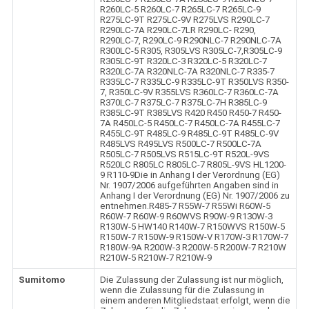
R260LC-5 R260LC-7 R265LC-7 R265LC-9
R275LC-9T R275LC-9V R275LVS R290LC-7
R290LC-7A R290LC-7LR R290LC- R290,
R290LC-7, R290LC-9 R290NLC-7 R290NLC-7A
R300LC-5 R305, R305LVS R305LC-7,R305LC-9
R305LC-9T R320LC-3 R320LC-5 R320LC-7
R320LC-7A R320NLC-7A R320NLC-7 R335-7
R335LC-7 R335LC-9 R335LC-9T R350LVS R350-
7, R350LC-9V R355LVS R360LC-7 R360LC-7A
R370LC-7 R375LC-7 R375LC-7H R385LC-9
R385LC-9T R385LVS R420 R450 R450-7 R450-
7A R450LC-5 R450LC-7 R450LC-7A R455LC-7
R455LC-9T R485LC-9 R485LC-9T R485LC-9V
R485LVS R495LVS R500LC-7 R500LC-7A
R505LC-7 R505LVS R515LC-9T R520L-9VS
R520LC R805LC R805LC-7 R805L-9VS HL1200-
9 R110-9Die in Anhang I der Verordnung (EG)
Nr. 1907/2006 aufgeführten Angaben sind in
Anhang I der Verordnung (EG) Nr. 1907/2006 zu
entnehmen.R485-7 R55W-7 R55Wi R60W-5
R60W-7 R60W-9 R60WVS R90W-9 R130W-3
R130W-5 HW140 R140W-7 R150WVS R150W-5
R150W-7 R150W-9 R150W-V R170W-3 R170W-7
R180W-9A R200W-3 R200W-5 R200W-7 R210W
R210W-5 R210W-7 R210W-9
Sumitomo
Die Zulassung der Zulassung ist nur möglich,
wenn die Zulassung für die Zulassung in
einem anderen Mitgliedstaat erfolgt, wenn die