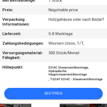
Min Bestellmenge:
1 Stück
FABRIK
Preis:
Negotiable price
TOUR
Verpackung
Holzgehäuse oder nach Bedarf
Informationen:
QUALITÄTSKONTROLLE
Lieferzeit:
5-8 Werktage
Zahlungsbedingungen:
Western Union, T/T,
KONTAKT
Versorgungsmaterial-
300 Stück/Monat
Fähigkeit:
NACHRICHTEN
Höhepunkt:
,
E314C Steuerventilmontage
Hydraulische
Hauptsteuerventilmontage
ALLE
,
TQCAT E314C - Steuerventilmontage
FÄLLE
BESTPREIS
REFERENZEN