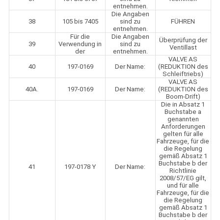
entnehmen.
Die Angaben
38
105 bis 7405
sind zu
FÜHREN
entnehmen.
Für die
Die Angaben
Überprüfung der
39
Verwendung in
sind zu
Ventillast
der
entnehmen.
VALVE AS
40
197-0169
Der Name:
(REDUKTION des
Schleiftriebs)
VALVE AS
40A.
197-0169
Der Name:
(REDUKTION des
Boom-Drift)
Die in Absatz 1
Buchstabe a
genannten
Anforderungen
gelten für alle
Fahrzeuge, für die
die Regelung
gemäß Absatz 1
Buchstabe b der
41
197-0178 Y
Der Name:
Richtlinie
2008/57/EG gilt,
und für alle
Fahrzeuge, für die
die Regelung
gemäß Absatz 1
Buchstabe b der