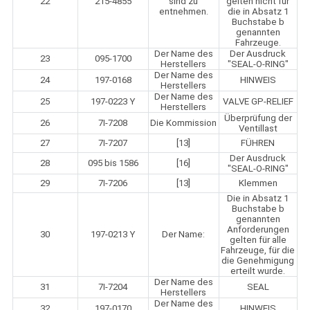
22
215-4855
sind zu
gelten nicht für
entnehmen.
die in Absatz 1
Buchstabe b
genannten
Fahrzeuge.
Der Name des
Der Ausdruck
23
095-1700
Herstellers
"SEAL-O-RING"
Der Name des
24
197-0168
HINWEIS
Herstellers
Der Name des
25
197-0223 Y
VALVE GP-RELIEF
Herstellers
Überprüfung der
26
7I-7208
Die Kommission
Ventillast
27
7I-7207
[13]
FÜHREN
Der Ausdruck
28
095 bis 1586
[16]
"SEAL-O-RING"
29
7I-7206
[13]
Klemmen
Die in Absatz 1
Buchstabe b
genannten
Anforderungen
30
197-0213 Y
Der Name:
gelten für alle
Fahrzeuge, für die
die Genehmigung
erteilt wurde.
Der Name des
31
7I-7204
SEAL
Herstellers
Der Name des
32
197-0170
HINWEIS