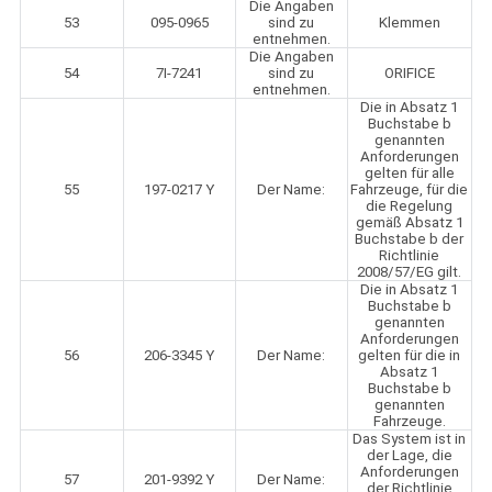
Die Angaben
53
095-0965
sind zu
Klemmen
entnehmen.
Die Angaben
54
7I-7241
sind zu
ORIFICE
entnehmen.
Die in Absatz 1
Buchstabe b
genannten
Anforderungen
gelten für alle
55
197-0217 Y
Der Name:
Fahrzeuge, für die
die Regelung
gemäß Absatz 1
Buchstabe b der
Richtlinie
2008/57/EG gilt.
Die in Absatz 1
Buchstabe b
genannten
Anforderungen
56
206-3345 Y
Der Name:
gelten für die in
Absatz 1
Buchstabe b
genannten
Fahrzeuge.
Das System ist in
der Lage, die
Anforderungen
57
201-9392 Y
Der Name:
der Richtlinie