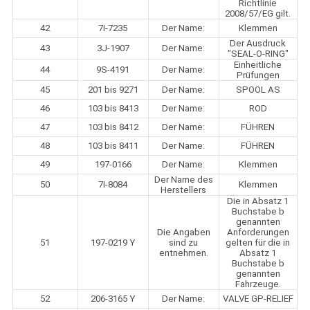
Richtlinie
2008/57/EG gilt.
42
7I-7235
Der Name:
Klemmen
Der Ausdruck
43
3J-1907
Der Name:
"SEAL-O-RING"
Einheitliche
44
9S-4191
Der Name:
Prüfungen
45
201 bis 9271
Der Name:
SPOOL AS
46
103 bis 8413
Der Name:
ROD
47
103 bis 8412
Der Name:
FÜHREN
48
103 bis 8411
Der Name:
FÜHREN
49
197-0166
Der Name:
Klemmen
Der Name des
50
7I-8084
Klemmen
Herstellers
Die in Absatz 1
Buchstabe b
genannten
Die Angaben
Anforderungen
51
197-0219 Y
sind zu
gelten für die in
entnehmen.
Absatz 1
Buchstabe b
genannten
Fahrzeuge.
52
206-3165 Y
Der Name:
VALVE GP-RELIEF