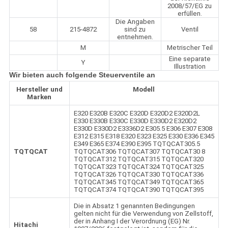
2008/57/EG zu
erfüllen.
Die Angaben
58
215-4872
sind zu
Ventil
entnehmen.
M
Metrischer Teil
Eine separate
Y
Illustration
Wir bieten auch folgende Steuerventile an
Hersteller und
Modell
Marken
E320 E320B E320C E320D E320D2 E320D2L
E330 E330B E330C E330D E330D2 E320D2
E330D E330D2 E3336D2 E305.5 E306 E307 E308
E312 E315 E318 E320 E323 E325 E330 E336 E345
E349 E365 E374 E390 E395 TQTQCAT305.5
TQTQCAT
TQTQCAT306 TQTQCAT307 TQTQCAT30 8
TQTQCAT312 TQTQCAT315 TQTQCAT320
TQTQCAT323 TQTQCAT324 TQTQCAT325
TQTQCAT326 TQTQCAT330 TQTQCAT336
TQTQCAT345 TQTQCAT349 TQTQCAT365
TQTQCAT374 TQTQCAT390 TQTQCAT395
Die in Absatz 1 genannten Bedingungen
gelten nicht für die Verwendung von Zellstoff,
der in Anhang I der Verordnung (EG) Nr.
Hitachi